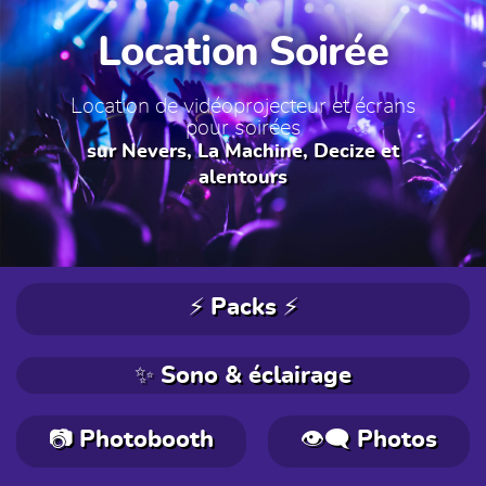
Location Soirée
Location de vidéoprojecteur et écrans
pour soirées
sur Nevers, La Machine, Decize et
alentours
⚡ Packs ⚡
✨ Sono & éclairage
📷 Photobooth
👁️‍🗨️ Photos