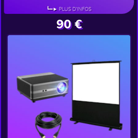
┗━► PLUS D'INFOS
90 €