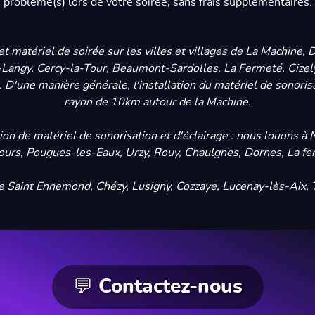
problème(s) lors de votre soirée, sans frais supplémentaires.
matériel de soirée sur les villes et villages de La Machine, D
angy, Cercy-la-Tour, Beaumont-Sardolles, La Fermeté, Cizely e
t. D'une manière générale, l'installation du matériel de sonoris
rayon de 10km autour de la Machine.
ation de matériel de sonorisation et d'éclairage : nous louons 
ours, Pougues-les-Eaux, Urzy, Rouy, Chaulgnes, Dornes, La fer
Saint Ennemond, Chézy, Lusigny, Cozzaye, Lucenay-lès-Aix, Tou
💬 Contactez-nous