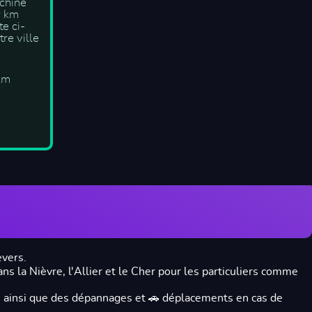
achine
r km
te ci-
re ville
km
vers.
ns la Nièvre, l'Allier et le Cher pour les particuliers comme
t), ainsi que des dépannages et 🚗 déplacements en cas de