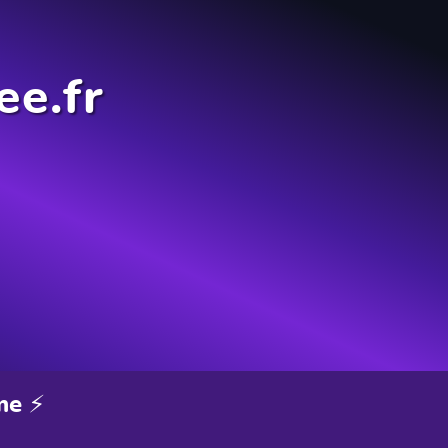
ee.fr
me ⚡