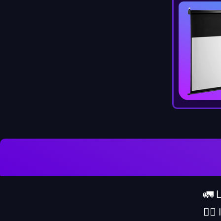
🚛 
👷‍♂