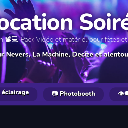
ocation Soir
n 📽️💻 Pack Vidéo et matériel pour fêtes et
ur Nevers, La Machine, Decize et alentou
 éclairage
📷 Photobooth
👁️