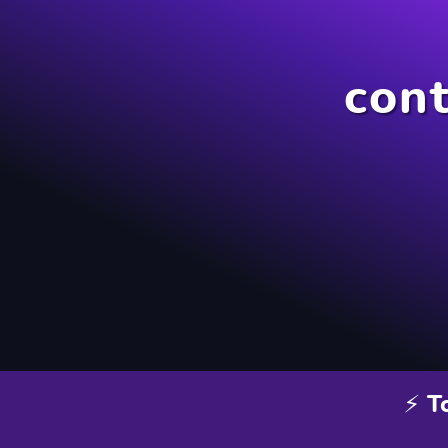
cont
⚡ T