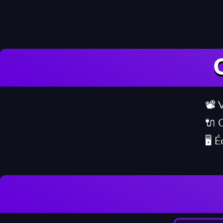
📽️
🔌 
🖥️