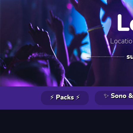
L
Locatio
s
✨ Sono &
⚡ Packs ⚡