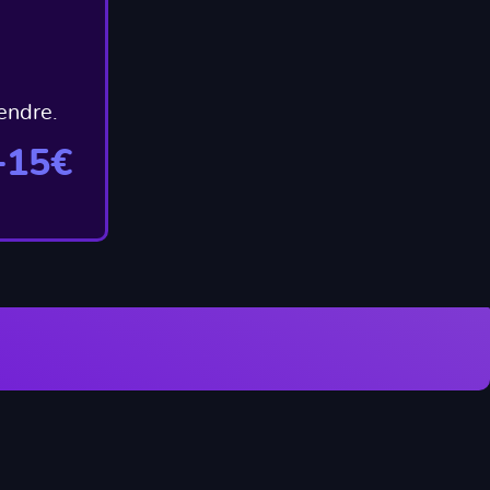
endre.
+15€