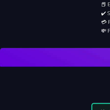
📕 
✔️ 
💳 
💸 