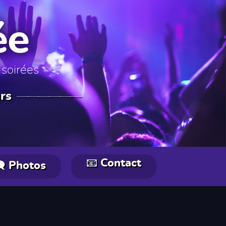
ée
 soirées
rs
📧 Contact
‍🗨️ Photos