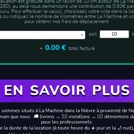
tallation est gratuite dans un rayon de 10 km autour de La M
260), au delà nous demandons une contribution de 0,63€ pa
ouru
. Pour effectuer le calcul, choisissez votre ville dans la lis
 ou indiquez le nombre de kilomètres entre La Machine et vot
pour obtenir nos frais de déplacement.
soit
0.00 €
=
total facturé
EN SAVOIR PLUS
 sommes situés à La Machine dans la Nièvre à proximité de Ne
in que nous : 🚚 livrons → 👷‍♂️ installons → 👷‍♂️ démontons da
pour les professionnels.
a durée de la location (à toute heure du ☀️ jour et la 🌙 nui