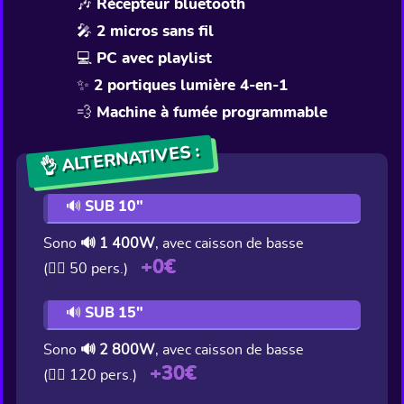
🎶 Récepteur bluetooth
🎤 2 micros sans fil
💻 PC avec playlist
✨ 2 portiques lumière 4-en-1
💨 Machine à fumée programmable
👌 ALTERNATIVES :
🔊 SUB 10"
Sono
🔊 1 400W
, avec caisson de basse
+0€
(👯‍♂️ 50 pers.)
🔊 SUB 15"
Sono
🔊 2 800W
, avec caisson de basse
+30€
(👯‍♂️ 120 pers.)