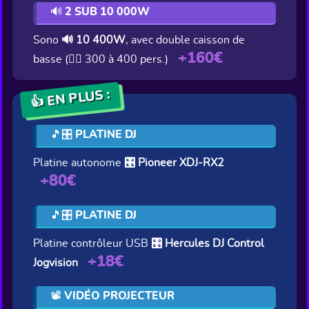
🔊 2 SUB 10 000W
Sono
🔊 10 400W
, avec double caisson de
+160€
basse (👯‍♂️ 300 à 400 pers.)
👍 EN PLUS :
🎵🎛️ PLATINE DJ
Platine autonome
🎛️ Pioneer XDJ-RX2
+80€
🎵🎛️ PLATINE DJ
Platine contrôleur USB
🎛️ Hercules DJ Control
+18€
Jogvision
📽️ VIDÉO PROJECTEUR