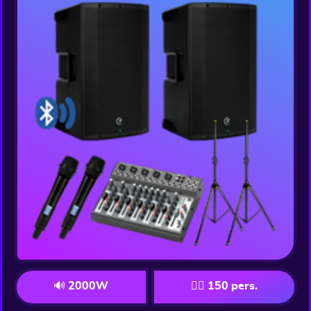
🔊 2000W
👯‍♂️ 150 pers.