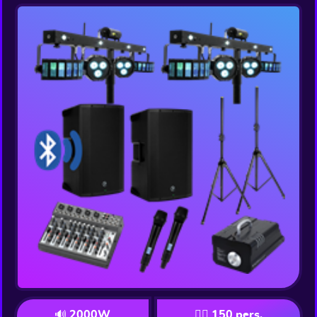
🔊 2000W
👯‍♂️ 150 pers.