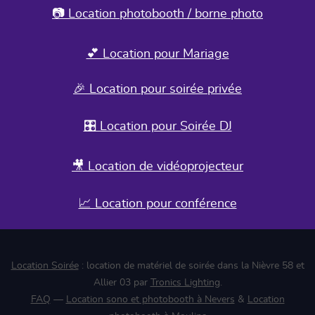
📷 Location photobooth / borne photo
💕 Location pour Mariage
🎉 Location pour soirée privée
🎛️ Location pour Soirée DJ
🎥 Location de vidéoprojecteur
📈 Location pour conférence
Location Soirée
: location de matériel de soirée dans la Nièvre 58 et
Allier 03 par
Tronics Lighting
.
FAQ
—
Location sono et photobooth à Nevers
&
Location