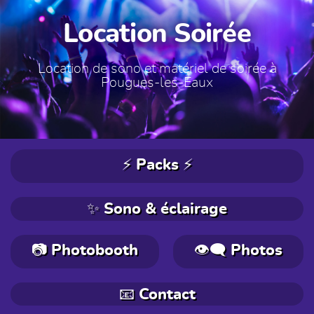
Location Soirée
Location de sono et matériel de soirée à
Pougues-les-Eaux
⚡ Packs ⚡
✨ Sono & éclairage
📷 Photobooth
👁️‍🗨️ Photos
📧 Contact