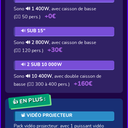
Sono
🔊 1 400W
, avec caisson de basse
+0€
(👯‍♂️ 50 pers.)
🔊 SUB 15"
Sono
🔊 2 800W
, avec caisson de basse
+30€
(👯‍♂️ 120 pers.)
🔊 2 SUB 10 000W
Sono
🔊 10 400W
, avec double caisson de
+160€
basse (👯‍♂️ 300 à 400 pers.)
👍 EN PLUS :
📽️ VIDÉO PROJECTEUR
Pack vidéo projecteur: avec 1 puissant vidéo