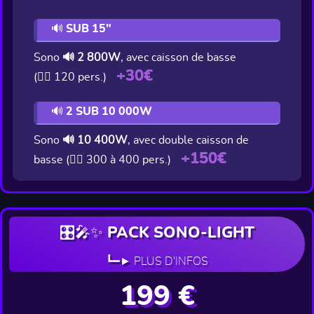
🔊 SUB 15"
Sono
🔊 2 800W
, avec caisson de basse
+30€
(👯‍♂️ 120 pers.)
🔊 2 SUB 10 000W
Sono
🔊 10 400W
, avec double caisson de
+150€
basse (👯‍♂️ 300 à 400 pers.)
🎛️🎤✨ PACK SONO-LIGHT
┗━► PLUS D'INFOS
199 €