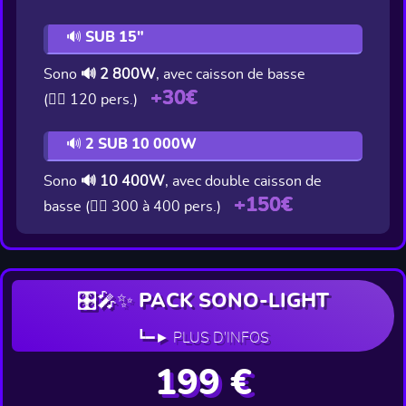
🔊 SUB 15"
Sono
🔊 2 800W
, avec caisson de basse
+30€
(👯‍♂️ 120 pers.)
🔊 2 SUB 10 000W
Sono
🔊 10 400W
, avec double caisson de
+150€
basse (👯‍♂️ 300 à 400 pers.)
🎛️🎤✨ PACK SONO-LIGHT
┗━► PLUS D'INFOS
199 €