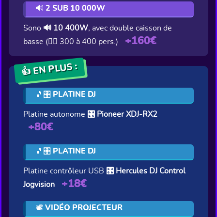
🔊 2 SUB 10 000W
Sono
🔊 10 400W
, avec double caisson de
+160€
basse (👯‍♂️ 300 à 400 pers.)
👍 EN PLUS :
🎵🎛️ PLATINE DJ
Platine autonome
🎛️ Pioneer XDJ-RX2
+80€
🎵🎛️ PLATINE DJ
Platine contrôleur USB
🎛️ Hercules DJ Control
+18€
Jogvision
📽️ VIDÉO PROJECTEUR