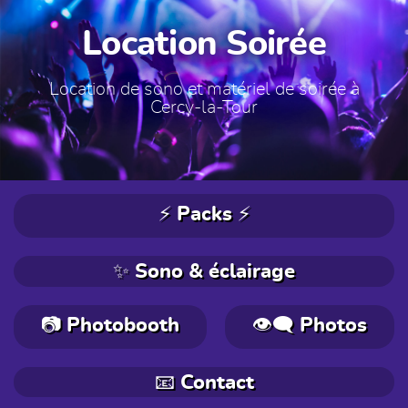
Location Soirée
Location de sono et matériel de soirée à
Cercy-la-Tour
⚡ Packs ⚡
✨ Sono & éclairage
📷 Photobooth
👁️‍🗨️ Photos
📧 Contact