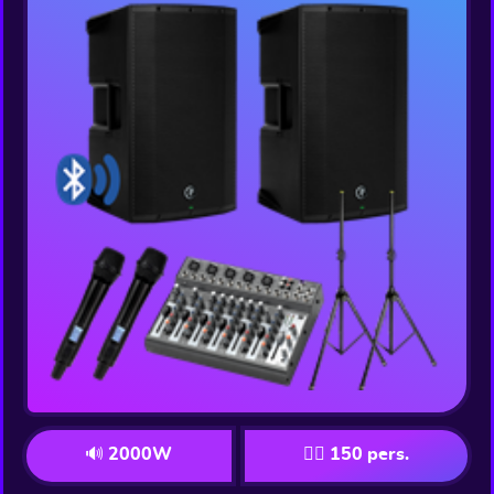
🔊 2000W
👯‍♂️ 150 pers.