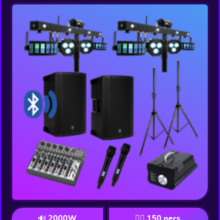
🔊 2000W
👯‍♂️ 150 pers.