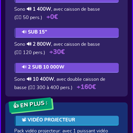
Sono
🔊 1 400W
, avec caisson de basse
+0€
(👯‍♂️ 50 pers.)
🔊 SUB 15"
Sono
🔊 2 800W
, avec caisson de basse
+30€
(👯‍♂️ 120 pers.)
🔊 2 SUB 10 000W
Sono
🔊 10 400W
, avec double caisson de
+160€
basse (👯‍♂️ 300 à 400 pers.)
👍 EN PLUS :
📽️ VIDÉO PROJECTEUR
Pack vidéo projecteur: avec 1 puissant vidéo