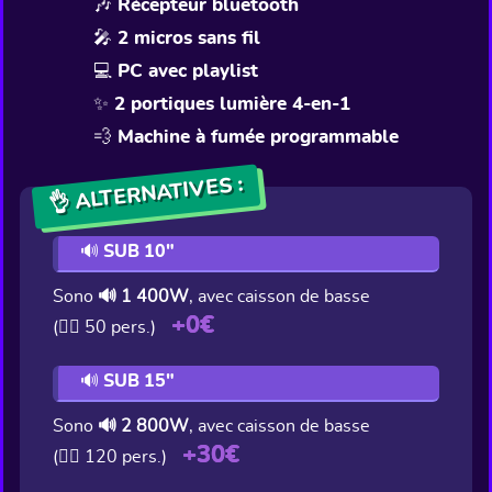
🎶 Récepteur bluetooth
🎤 2 micros sans fil
💻 PC avec playlist
✨ 2 portiques lumière 4-en-1
💨 Machine à fumée programmable
👌 ALTERNATIVES :
🔊 SUB 10"
Sono
🔊 1 400W
, avec caisson de basse
+0€
(👯‍♂️ 50 pers.)
🔊 SUB 15"
Sono
🔊 2 800W
, avec caisson de basse
+30€
(👯‍♂️ 120 pers.)