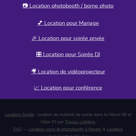
📷 Location photobooth / borne photo
💕 Location pour Mariage
🎉 Location pour soirée privée
🎛️ Location pour Soirée DJ
🎥 Location de vidéoprojecteur
📈 Location pour conférence
Location Soirée
: location de matériel de soirée dans la Nièvre 58 et
Allier 03 par
Tronics Lighting
.
FAQ
—
Location sono et photobooth à Nevers
&
Location